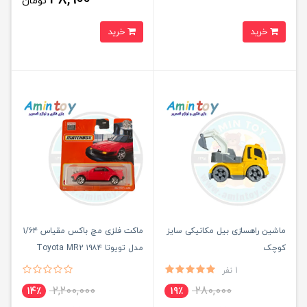
تومان
خرید
خرید
ماشین راهسازی بیل مکانیکی سایز
ماکت فلزی مچ باکس مقیاس ۱/۶۴
کوچک
مدل تویوتا ۱۹۸۴ Toyota MR2
1 نفر
2,200,000
280,000
14٪
19٪