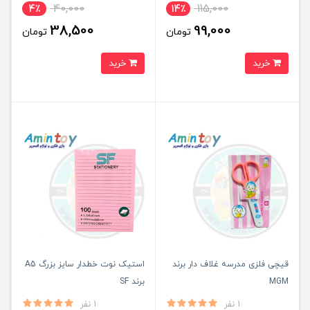
40,000
115,000
4٪
14٪
38,500
99,000
تومان
تومان
خرید
خرید
قیچی فلزی مدرسه غلاف دار برند
استیک نوت خطدار سایز بزرگ A5
MGM
برند SF
1 نفر
1 نفر