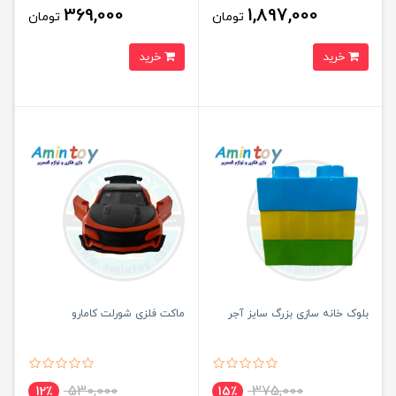
369,000
1,897,000
تومان
تومان
خرید
خرید
بلوک خانه سازی بزرگ سایز آجر
ماکت فلزی شورلت کامارو
530,000
375,000
12٪
15٪