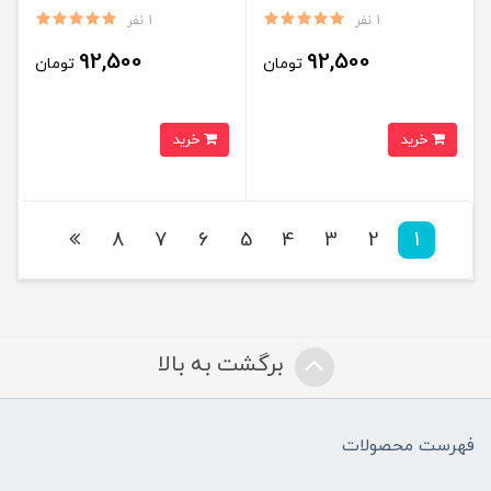
1 نفر
1 نفر
92,500
92,500
تومان
تومان
خرید
خرید
8
7
6
5
4
3
2
1
برگشت به بالا
فهرست محصولات