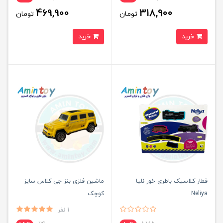
469,900
318,900
تومان
تومان
خرید
خرید
قطار کلاسیک باطری خور نلیا
ماشین فلزی بنز جی کلاس سایز
Neliya
کوچک
1 نفر