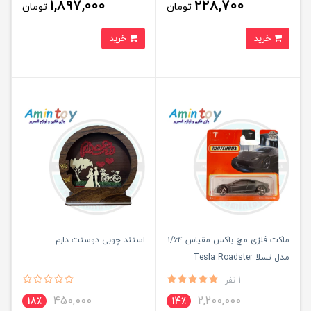
1,897,000
228,700
تومان
تومان
خرید
خرید
ماکت فلزی مچ باکس مقیاس ۱/۶۴
استند چوبی دوستت دارم
مدل تسلا Tesla Roadster
1 نفر
450,000
2,200,000
18٪
14٪