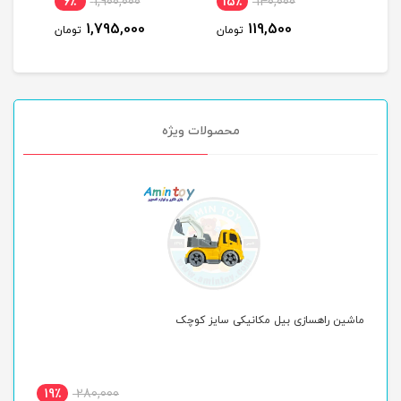
6٪
1,900,000
15٪
140,000
12
1,795,000
119,500
ومان
تومان
تومان
محصولات ویژه
ماشین راهسازی بیل مکانیکی سایز کوچک
ماکت
19٪
280,000