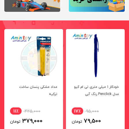
خودکار 1 میلی متری تی ام کیو
مداد مشکی پنسان ساخت
مدل Penclick رنگ آبی
ترکیه
11٪
425,000
17٪
95,000
379,000
79,500
تومان
تومان