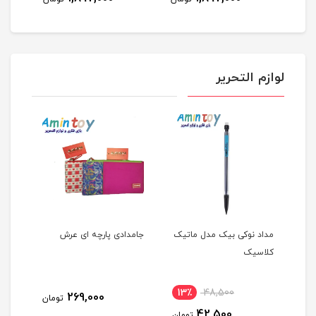
لوازم التحریر
مداد نوکی بیک مدل ماتیک
جامدادی پارچه ای عرش
نوک 
کلاسیک
13٪
48,500
269,000
مان
تومان
42,500
تومان