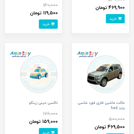
530,000
140,000
469,900 تومان
119,500 تومان
خرید
خرید
ماکت ماشین فلزی فورد شاسی
تاکسی مینی زینگو
بلند ford
176,000
500,000
159,000 تومان
469,500 تومان
خرید