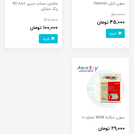
سوزن کش Genmes
ماشین حساب جیبی KC-888
رنگ مشکی
50,000
120,000
45,000 تومان
100,000 تومان
خرید
خرید
سوزن منگنه MGM شماره ۱۰
29,000 تومان