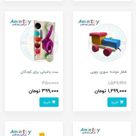
قطار مونته سوری چوبی
ست باغبانی برای کودکان
450,000
1,549,997
1,299,000 تومان
399,000 تومان
خرید
خرید