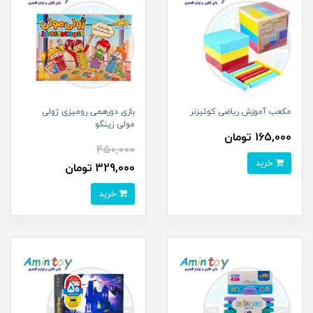
مکعب آموزش ریاضی کوئیزنر
بازی دورهمی رومیزی ژولی
مولی زینگو
165,000 تومان
450,000
خرید
329,000 تومان
خرید