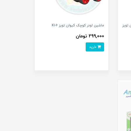
 تویز
ماشین لودر کوچک کیوان تویز K1-6
299,000 تومان
خرید