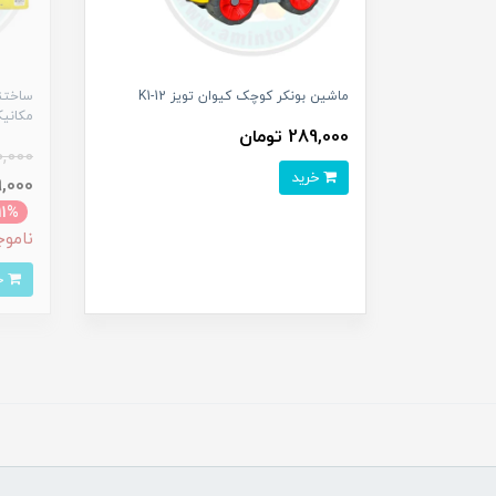
ماشین بونکر کوچک کیوان تویز K1-12
ساختن
مکانی
289,000 تومان
,000
خرید
579,000
11%
ناموج
خرید