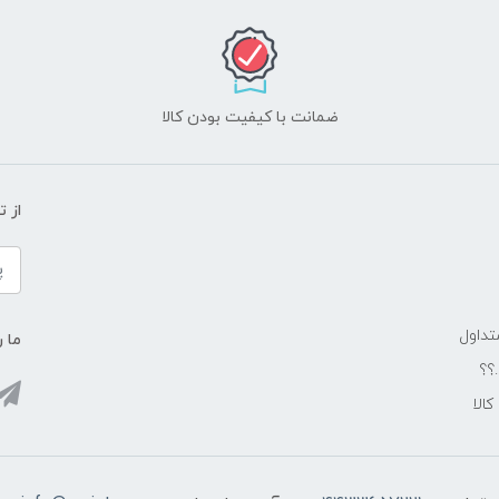
ضمانت با کیفیت بودن کالا
از 
داول
ما ر
.؟؟
الا