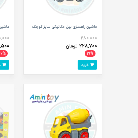
ماشین راهسازی بیل مکانیکی سایز کوچک
ماشین ب
0,000
280,000
228,700 تومان
498,500
16%
19%
خرید
خرید