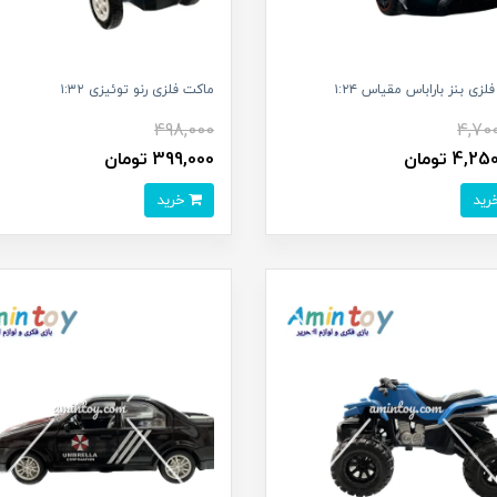
زی بنز باراباس مقیاس ۱:۲۴
ماکت فلزی رنو توئیزی ۱:۳۲
498,000
4,70
4, تومان
399,000 تومان
خرید