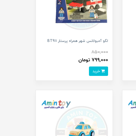
لگو آمبولانس شهر همراه پرستار BT911
850,000
799,000 تومان
خرید