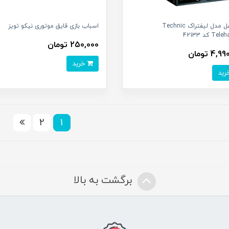
لگو اصل مدل لیفتراک Technic
اسباب بازی قایق موتوری نیکو تویز
T کد 42133
250,000 تومان
4, تومان
خرید
2
1
برگشت به بالا