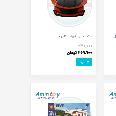
 ۱/۶۴ مدل
ماکت فلزی شورلت کامارو
530,000
469,900 تومان
خرید