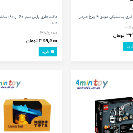
ی پلاستیکی موتور ۴ چرخ فنردار
ماکت فلزی پارس تندر 90( ال 0
چین
350
385,000
تومان
359,500 تومان
خرید