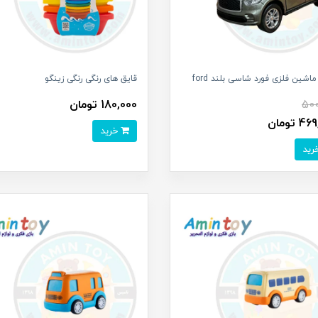
اشین فلزی فورد شاسی بلند ford
قایق های رنگی رنگی زینگو
500
180,000 تومان
 تومان
خرید