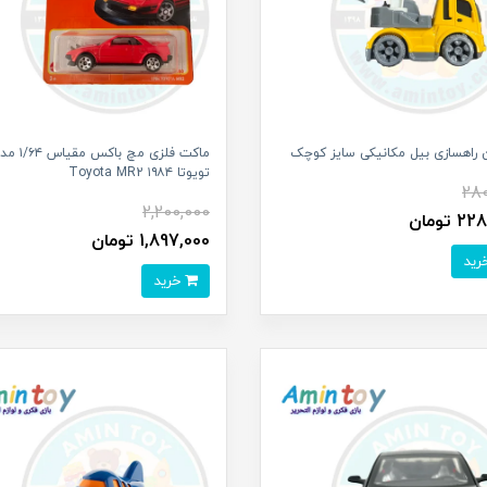
 راهسازی بیل مکانیکی سایز کوچک
ماکت فلزی مچ باکس مقیاس
تویوتا ۱۹۸۴ Toyota MR2
280
2,200,000
 تومان
1,897,000 تومان
خرید