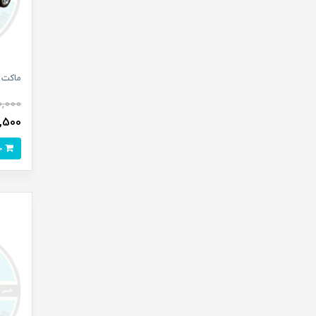
ماکت م
,000
469,500
خرید