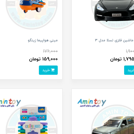
اشین فلزی تسلا مدل 3
مینی هواپیما زینگو
176,000
1,90
1, تومان
159,000 تومان
خرید