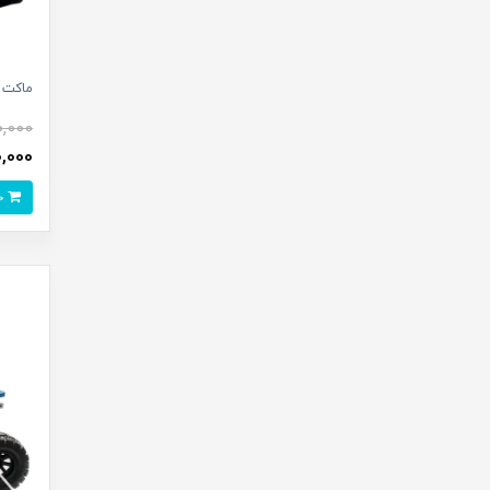
ماکت فل
0,000
250,000
خرید