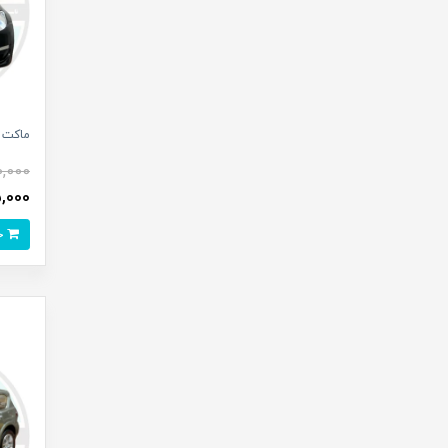
ماکت م
0,000
795,000
خرید