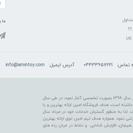
داول
ما ر
.؟؟
الا
 تماس:
04433657221
آدرس ایمیل:
info@amintoy.com
فروشگاه امین فعالیت خود را در زمینه بازی های فکری از سال 1398 بصورت تخصصی آغاز نمود، در طی سال
داشته است، هدف فروشگاه امین ارائه بهترین و با
. لذا به منظور گسترش خدمات خود در مرداد سال
نترنتی نمود. همواره هدف تیم امین توی ارائه بهترین
 هیجان، افزایش شادابی و نشاط در میان رده های