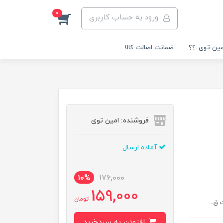
0
ورود به حساب کاربری
مین توی..؟؟
ضمانت اصالت کالا
فروشنده: امین توی
آماده ارسال
10%
176,000
159,000
تومان
ق...
افزودن به سبدخرید