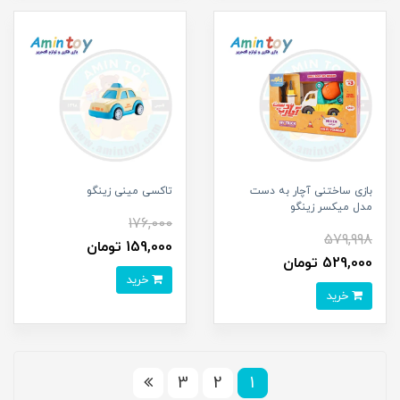
بازی ساختنی آچار به دست
تاکسی مینی زینگو
مدل میکسر زینگو
176,000
579,998
159,000 تومان
529,000 تومان
خرید
خرید
3
2
1