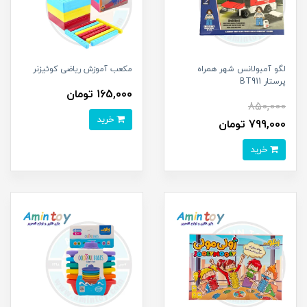
لگو آمبولانس شهر همراه
مکعب آموزش ریاضی کوئیزنر
پرستار BT911
165,000 تومان
850,000
خرید
799,000 تومان
خرید