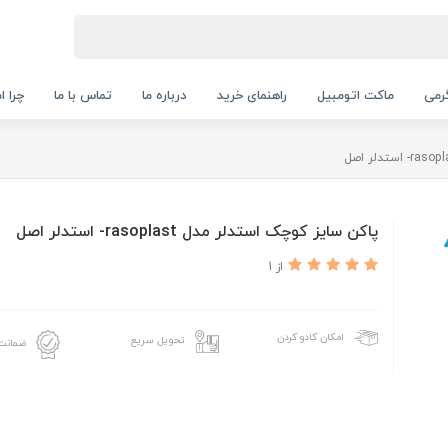
رمی
ماکت اتومبیل
راهنمای خرید
درباره ما
تماس با ما
چرا ا
پاکن سایز کوچک استدلر مدل rasoplast- استدلر اصل
از 1
امکان کادو کردن
تحویل سریع
ضمانت 