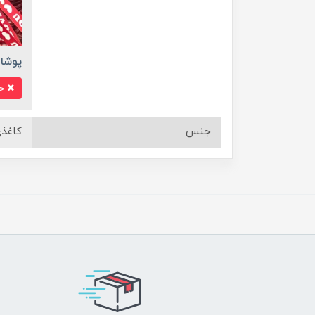
پوشال
ح
جنس
کاغذ