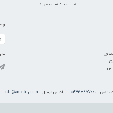
ضمانت با کیفیت بودن کالا
از 
داول
ما ر
.؟؟
الا
 تماس:
04433657221
آدرس ایمیل:
info@amintoy.com